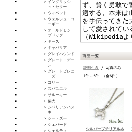
イングリッシ
ず、賢く勇敢で
ュ・セター
適する。本来は
ウィペット
ウェルシュ・コ
を手伝ってきた
ーギー
して愛されてい
オールドＥシー
プドッグ
（Wikipedia
キース
キャバリア
グレイハウンド
商品一覧
グレート・デー
ン
説明付き
/ 写真のみ
グレートピレニ
1件～6件 （全6件）
ーズ
コリー
スパニエル
サルーキー
柴犬
シベリアンハス
キー
シー・ズー
シェパード
シルバープチリアルネ
シェルティ