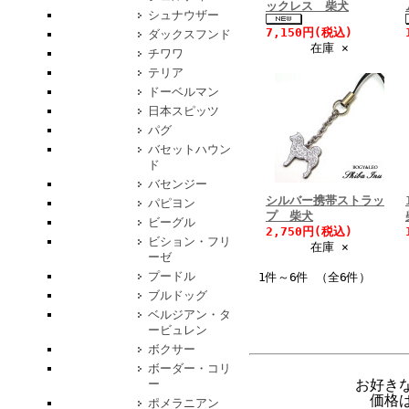
ックレス 柴犬
シュナウザー
7,150円(税込)
ダックスフンド
在庫 ×
チワワ
テリア
ドーベルマン
日本スピッツ
パグ
バセットハウン
ド
バセンジー
シルバー携帯ストラッ
パピヨン
プ 柴犬
ビーグル
2,750円(税込)
ビション・フリ
在庫 ×
ーゼ
プードル
1件～6件 （全6件）
ブルドッグ
ベルジアン・タ
ービュレン
ボクサー
ボーダー・コリ
お好き
ー
価格
ポメラニアン