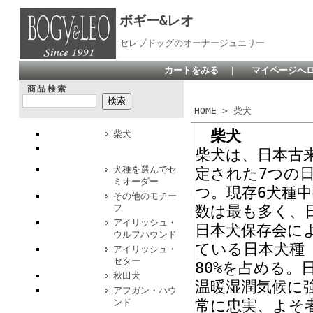
ボギー&レオ
セレブドッグのオーナージュエリー
カートをみる
｜
マイページへ
商品検索
HOME
> 柴犬
柴犬
柴犬
柴犬は、日本古
犬種を選んでセ
定された7つの日
ミオーダー
つ。現存6犬種
その他のモチー
フ
数は最も多く、
アイリッシュ・
日本犬保存会に
ウルフハウンド
ている日本犬種
アイリッシュ・
セター
80%を占める。
秋田犬
温暖湿潤気候に
アフガン・ハウ
ンド
常に忠実、よそ