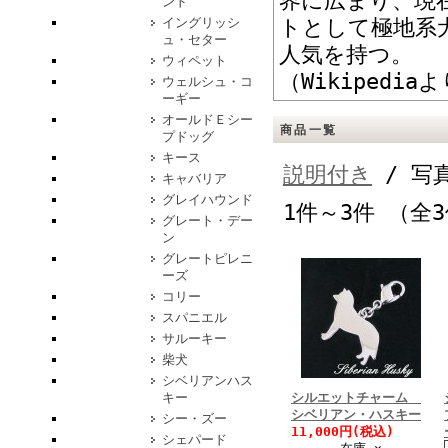
界に広まり、現
ンド
イングリッシ
トとして極地系
ュ・セター
人気を持つ。
ウィペット
（Wikipedia
ウェルシュ・コ
ーギー
オールドＥシー
商品一覧
プドッグ
キース
説明付き
/ 写
キャバリア
グレイハウンド
1件～3件 （全
グレート・デー
ン
グレートピレニ
ーズ
コリー
スパニエル
サルーキー
柴犬
シベリアンハス
キー
シルエットチャーム
シベリアン・ハスキー
シー・ズー
11,000円(税込)
シェパード