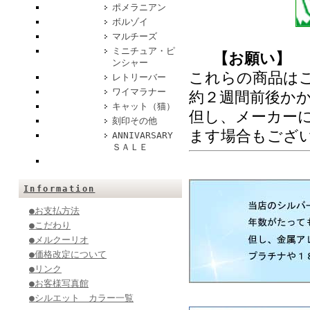
ポメラニアン
ボルゾイ
マルチーズ
ミニチュア・ピ
【お願い】
ンシャー
これらの商品は
レトリーバー
ワイマラナー
約２週間前後かか
キャット（猫）
但し、メーカーに
刻印その他
ます場合もござ
ANNIVARSARY
ＳＡＬＥ
Information
●お支払方法
●こだわり
●メルクーリオ
●価格改定について
●リンク
●お客様写真館
●シルエット カラー一覧