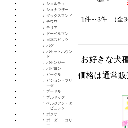
在庫 ×
シェルティ
シュナウザー
ダックスフンド
1件～3件 （全
チワワ
テリア
ドーベルマン
日本スピッツ
パグ
バセットハウン
ド
お好きな犬
バセンジー
パピヨン
価格は通常販
ビーグル
ビション・フリ
ーゼ
プードル
ブルドッグ
ベルジアン・タ
ービュレン
ボクサー
ボーダー・コリ
ー