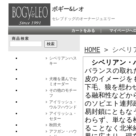
ボギー&レオ
セレブドッグのオーナージュエリー
カートをみる
｜
マイページへ
商品検索
HOME
> シベリ
シベリアンハス
シベリアン・
キー
バランスの取れ
皮のイメージを
犬種を選んでセ
ミオーダー
下毛、狼を想わ
その他のモチー
る融和性などから
フ
アイリッシュ・
のソビエト連邦
ウルフハウンド
易封鎖にともな
アイリッシュ・
わらず、単なる
セター
秋田犬
ることなく北米
アフガン・ハウ