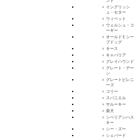
ンド
イングリッシ
ュ・セター
ウィペット
ウェルシュ・コ
ーギー
オールドＥシー
プドッグ
キース
キャバリア
グレイハウンド
グレート・デー
ン
グレートピレニ
ーズ
コリー
スパニエル
サルーキー
柴犬
シベリアンハス
キー
シー・ズー
シェパード