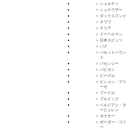
シェルティ
シュナウザー
ダックスフンド
チワワ
テリア
ドーベルマン
日本スピッツ
パグ
バセットハウン
ド
バセンジー
パピヨン
ビーグル
ビション・フリ
ーゼ
プードル
ブルドッグ
ベルジアン・タ
ービュレン
ボクサー
ボーダー・コリ
ー