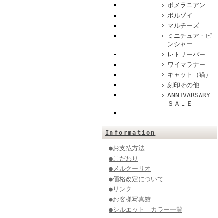
ポメラニアン
ボルゾイ
マルチーズ
ミニチュア・ピ
ンシャー
レトリーバー
ワイマラナー
キャット（猫）
刻印その他
ANNIVARSARY
ＳＡＬＥ
Information
●お支払方法
●こだわり
●メルクーリオ
●価格改定について
●リンク
●お客様写真館
●シルエット カラー一覧