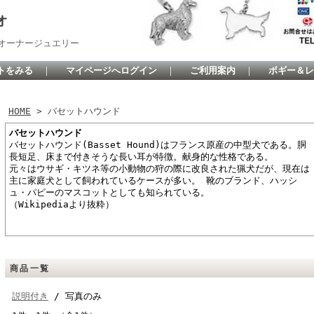
オ
オーナージュエリー
トをみる
｜
マイページへログイン
｜
ご利用案内
｜
ボギー＆レ
HOME
> バセットハウンド
バセットハウンド
バセットハウンド(Basset Hound)はフランス原産の中型犬である。胴
長短足、床まで付きそうな長い耳が特徴。献身的な性格である。
元々はウサギ・キツネ等の小動物の狩の際に改良された猟犬だが、現在は
主に家庭犬として飼われているケースが多い。 靴のブランド、ハッシ
ュ・パピーのマスコットとしても知られている。
（Wikipediaより抜粋）
商品一覧
説明付き
/ 写真のみ