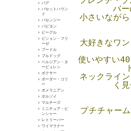
フレンチ・ブ
パグ
バー
バセットハウン
ド
小さいながら
バセンジー
パピヨン
ビーグル
ビション・フリ
大好きなワン
ーゼ
プードル
ブルドッグ
使いやすい4
ベルジアン・タ
ービュレン
ボクサー
ネックライン
ボーダー・コリ
く見
ー
ポメラニアン
ボルゾイ
マルチーズ
プチチャーム
ミニチュア・ピ
ンシャー
レトリーバー
ワイマラナー