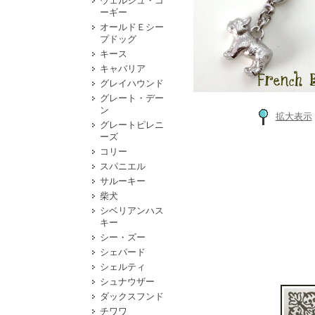
ウェルシュ・コ
ーギー
オールドＥシー
プドッグ
キース
キャバリア
グレイハウンド
グレート・デー
ン
拡大表示
グレートピレニ
ーズ
コリー
スパニエル
サルーキー
柴犬
シベリアンハス
キー
シー・ズー
シェパード
シェルティ
シュナウザー
ダックスフンド
チワワ