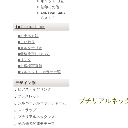
キャット（猫）
刻印その他
ANNIVARSARY
ＳＡＬＥ
Information
●お支払方法
●こだわり
●メルクーリオ
●価格改定について
●リンク
●お客様写真館
●シルエット カラー一覧
デザイン別
ピアス・イヤリング
ブレスレット
プチリアルネッ
シルバーシルエットチャーム
ストラップ
プチリアルネックレス
その他犬関連モチーフ