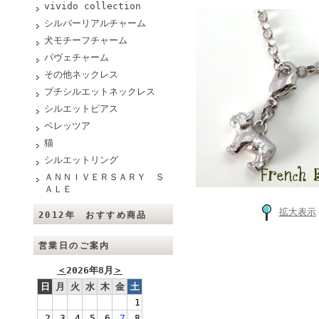
vivido collection
シルバーリアルチャーム
犬モチーフチャーム
パヴェチャーム
その他ネックレス
プチシルエットネックレス
シルエットピアス
ベレッツア
猫
シルエットリング
ＡＮＮＩＶＥＲＳＡＲＹ Ｓ
ＡＬＥ
拡大表示
2012年 おすすめ商品
営業日のご案内
＜
2026年8月
＞
日
月
火
水
木
金
土
1
2
3
4
5
6
7
8